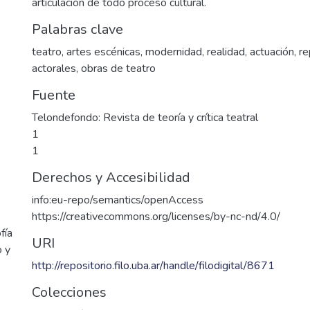
articulación de todo proceso cultural.
Palabras clave
teatro
,
artes escénicas
,
modernidad
,
realidad
,
actuación
,
re
actorales
,
obras de teatro
Fuente
Telondefondo: Revista de teoría y crítica teatral
1
1
Derechos y Accesibilidad
info:eu-repo/semantics/openAccess
https://creativecommons.org/licenses/by-nc-nd/4.0/
fía
URI
o y
http://repositorio.filo.uba.ar/handle/filodigital/8671
Colecciones