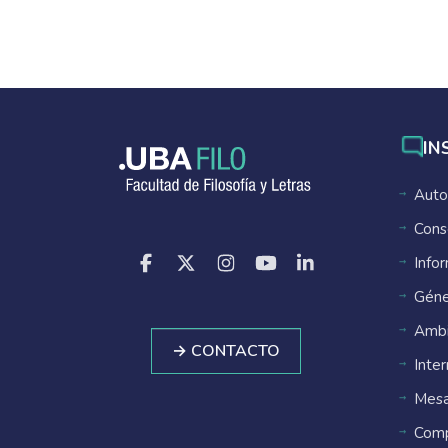
IN
Auto
Cons
Info
Géne
Ambi
→ CONTACTO
Inte
Mesa
Comp