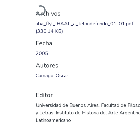
Cargando...
Archivos
uba_ffyl_IHAAL_a_Telondefondo_01-01.pdf
(330.14 KB)
Fecha
2005
Autores
Cornago, Óscar
Editor
Universidad de Buenos Aires. Facultad de Filoso
y Letras. Instituto de Historia del Arte Argentin
Latinoamericano