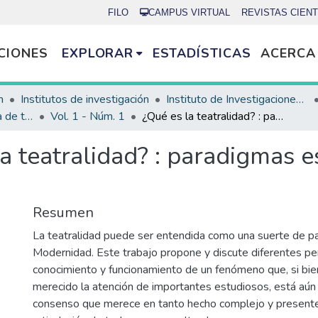
FILO
CAMPUS VIRTUAL
REVISTAS CIENT
CIONES
EXPLORAR
ESTADÍSTICAS
ACERCA
n
Institutos de investigación
Instituto de Investigaciones Bibliotecológicas (INIBI)
Telondefondo: Revista de teoría y crítica teatral
Vol. 1 - Núm. 1
¿Qué es la teatralidad? : paradigmas estéticos de la Modernidad
a teatralidad? : paradigmas es
Resumen
La teatralidad puede ser entendida como una suerte de pa
Modernidad. Este trabajo propone y discute diferentes per
conocimiento y funcionamiento de un fenómeno que, si bie
merecido la atención de importantes estudiosos, está aún le
consenso que merece en tanto hecho complejo y presente