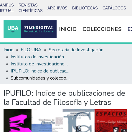
CAMPUS
REVISTAS
ARCHIVOS
BIBLIOTECAS
CATÁLOGOS
IRTUAL
CIENTÍFICAS
INICIO
COLECCIONES
E
Inicio
FILO:UBA
Secretaría de Investigación
Institutos de investigación
Instituto de Investigaciones Bibliotecológicas (INIBI)
IPUFILO: Indice de publicaciones de la Facultad de Filosofía y Letras
Subcomunidades y colecciones
IPUFILO: Indice de publicaciones de
la Facultad de Filosofía y Letras