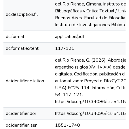
del Rio Riande, Gimena. Instituto de 
Bibliográficas y Critica Textual / Uni
dc.description.fil
Buenos Aires. Facultad de Filosofía y
Instituto de Investigaciones Bibliotec
dc.format
application/pdf
dc.format.extent
117-121
del Rio Riande, G. (2026). Abordajes
argentino (siglos XVIII y XIX) desde
digitales. Codificación, publicación digi
dc.identifier.citation
automatizado: Proyecto Filo:CyT 2
UBA) FC25-114. Información, Cultur
54, 117-121.
https://doi.org/10.34096/ics.i54.18
dc.identifier.doi
https://doi.org/10.34096/ics.i54.18
dc.identifier.issn
1851-1740