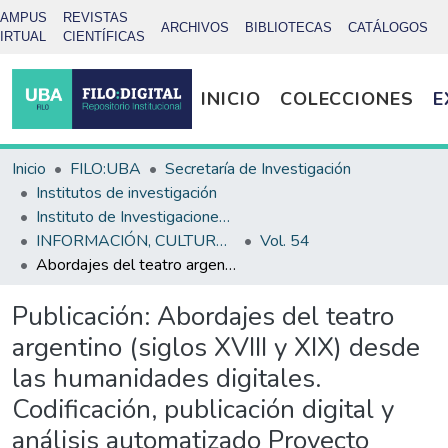
CAMPUS
REVISTAS
ARCHIVOS
BIBLIOTECAS
CATÁLOGOS
IRTUAL
CIENTÍFICAS
INICIO
COLECCIONES
E
Inicio
FILO:UBA
Secretaría de Investigación
Institutos de investigación
Instituto de Investigaciones Bibliotecológicas (INIBI)
INFORMACIÓN, CULTURA Y SOCIEDAD: revista del Inibi
Vol. 54
Abordajes del teatro argentino (siglos XVIII y XIX) desde las humanidades digitales. Codificación, publicación digital y análisis automatizado Proyecto Filo:CyT 2025-2027 (FFyL-UBA) FC25-114
Publicación:
Abordajes del teatro
argentino (siglos XVIII y XIX) desde
las humanidades digitales.
Codificación, publicación digital y
análisis automatizado Proyecto