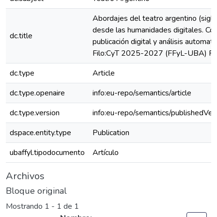
Abordajes del teatro argentino (siglo
desde las humanidades digitales. Codi
dc.title
publicación digital y análisis automa
Filo:CyT 2025-2027 (FFyL-UBA) 
dc.type
Article
dc.type.openaire
info:eu-repo/semantics/article
dc.type.version
info:eu-repo/semantics/publishedVer
dspace.entity.type
Publication
ubaffyl.tipodocumento
Artículo
Archivos
Bloque original
Mostrando
1 - 1 de 1