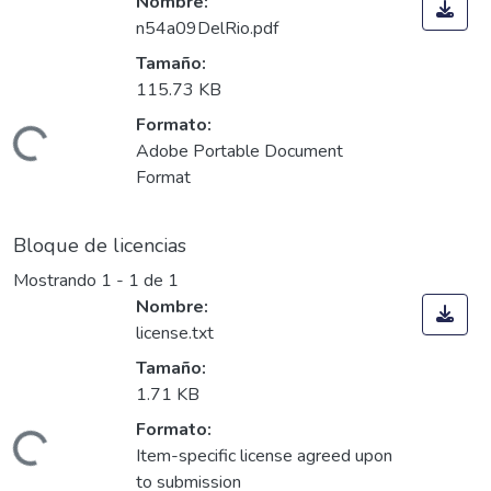
Nombre:
n54a09DelRio.pdf
Tamaño:
115.73 KB
ando...
Formato:
Adobe Portable Document
Format
Bloque de licencias
Mostrando
1 - 1 de 1
Nombre:
license.txt
Tamaño:
1.71 KB
ando...
Formato:
Item-specific license agreed upon
to submission