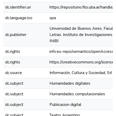
dc.identifier.uri
https://repositorio.filo.uba.ar/handle/
dc.language.iso
spa
Universidad de Buenos Aires. Faculta
dc.publisher
Letras. Instituto de Investigaciones B
INIBI
dc.rights
info:eu-repo/semantics/openAccess
dc.rights
https://creativecommons.org/license
dc.source
Información, Cultura y Sociedad, 54 
dc.subject
Humanidades digitales
dc.subject
Humanidades computacionales
dc.subject
Publicacion digital
dc.subject
Teatro Argentino