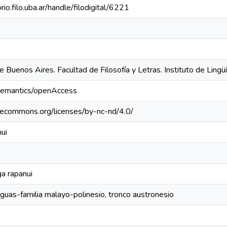
orio.filo.uba.ar/handle/filodigital/6221
 Buenos Aires. Facultad de Filosofía y Letras. Instituto de Lingüí
/semantics/openAccess
ivecommons.org/licenses/by-nc-nd/4.0/
ui
a rapanui
nguas-familia malayo-polinesio, tronco austronesio