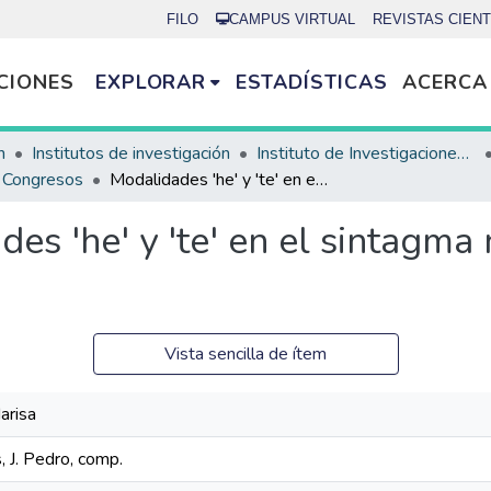
FILO
CAMPUS VIRTUAL
REVISTAS CIENT
CIONES
EXPLORAR
ESTADÍSTICAS
ACERCA
n
Institutos de investigación
Instituto de Investigaciones Bibliotecológicas (INIBI)
e Congresos
Modalidades 'he' y 'te' en el sintagma nominal del vananga rapanui
es 'he' y 'te' en el sintagm
Vista sencilla de ítem
arisa
, J. Pedro, comp.