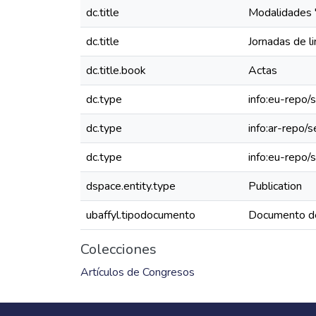
dc.title
Modalidades '
dc.title
Jornadas de li
dc.title.book
Actas
dc.type
info:eu-repo/
dc.type
info:ar-repo/
dc.type
info:eu-repo/
dspace.entity.type
Publication
ubaffyl.tipodocumento
Documento de
Colecciones
Artículos de Congresos