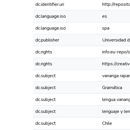
dc.identifier.uri
http://reposit
dc.language.iso
es
dc.language.iso
spa
dc.publisher
Universidad de
dc.rights
info:eu-repo
dc.rights
https://creat
dc.subject
vananga rapan
dc.subject
Gramática
dc.subject
lengua vanang
dc.subject
lenguaje y le
dc.subject
Chile