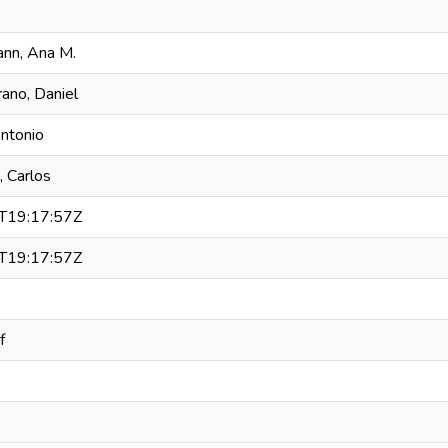
ann, Ana M.
ano, Daniel
Antonio
, Carlos
T19:17:57Z
T19:17:57Z
f