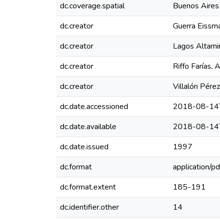
dc.coverage.spatial
Buenos Aires
dc.creator
Guerra Eissm
dc.creator
Lagos Altamir
dc.creator
Riffo Farías, 
dc.creator
Villalón Pérez
dc.date.accessioned
2018-08-14
dc.date.available
2018-08-14
dc.date.issued
1997
dc.format
application/pd
dc.format.extent
185-191
dc.identifier.other
14