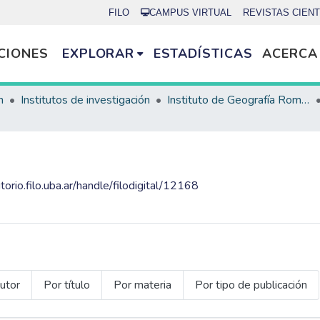
FILO
CAMPUS VIRTUAL
REVISTAS CIENT
CIONES
EXPLORAR
ESTADÍSTICAS
ACERCA
n
Institutos de investigación
Instituto de Geografía Romualdo Ardissone
itorio.filo.uba.ar/handle/filodigital/12168
utor
Por título
Por materia
Por tipo de publicación