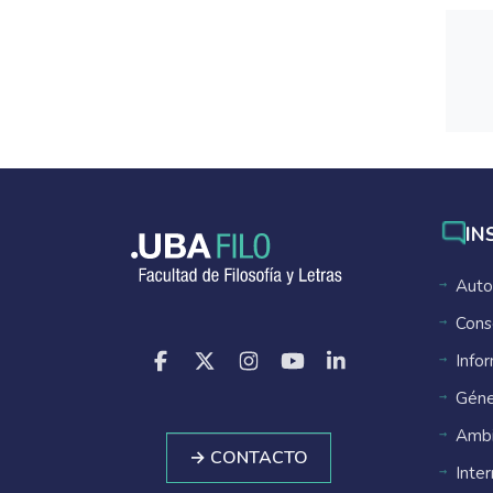
IN
Auto
Cons
Info
Géne
Ambi
→ CONTACTO
Inte