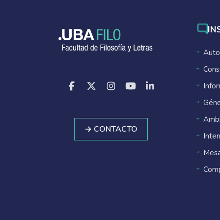
IN
Auto
Cons
Info
Géne
Ambi
→ CONTACTO
Inte
Mesa
Comp