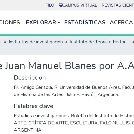
FILO
CAMPUS VIRTUAL
REVISTAS CIENT
CIONES
EXPLORAR
ESTADÍSTICAS
ACERCA
n
Institutos de investigación
Instituto de Teoría e Historia del Arte Julio E. Payró
de Juan Manuel Blanes por A.A
Descripción
Fil: Amigo Cerisola, R. Universidad de Buenos Aires, Facult
de Historia de las Artes "Julio E. Payró"; Argentina.
Palabras clave
Estudios e investigaciones. Boletín del Instituto de Histori
ARTE
,
CRÍTICA DE ARTE
,
ESCULTURA
,
FALCINI, LUIS
,
ARGENTINA