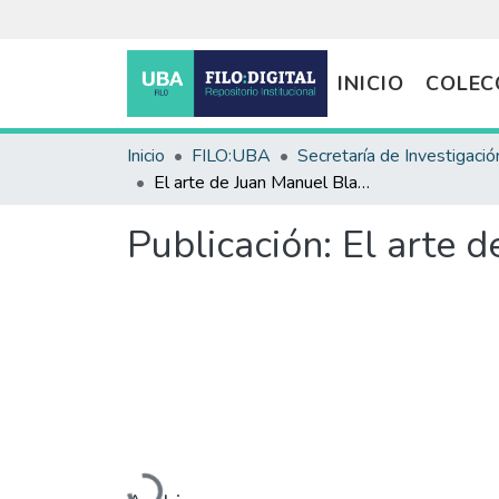
INICIO
COLEC
Inicio
FILO:UBA
Secretaría de Investigació
El arte de Juan Manuel Blanes por A.A.V.V
Publicación:
El arte 
Cargando...