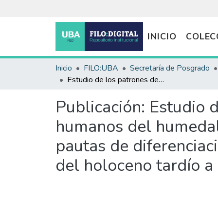
INICIO
COLEC
Inicio
FILO:UBA
Secretaría de Posgrado
Estudio de los patrones de variación morfológica en restos humanos del humedal del Paraná inferior : inferencias acerca de las pautas de diferenciación social en sociedades cazadoras-recolectoras del holoceno tardío a partir de marcadores óseos de actividad
Publicación:
Estudio d
humanos del humedal d
pautas de diferenciac
del holoceno tardío a