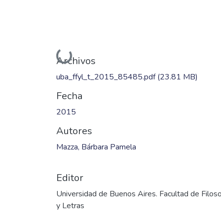
Cargando...
Archivos
uba_ffyl_t_2015_85485.pdf
(23.81 MB)
Fecha
2015
Autores
Mazza, Bárbara Pamela
Editor
Universidad de Buenos Aires. Facultad de Filoso
y Letras