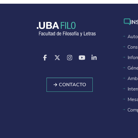
IN
Auto
Cons
Info
Géne
Ambi
→ CONTACTO
Inte
Mesa
Comp