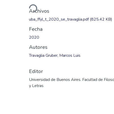
Cargando...
Archivos
uba_ffyl_t_2020_se_travaglia.pdf
(825.42 KB)
Fecha
2020
Autores
Travaglia Gruber, Marcos Luis
Editor
Universidad de Buenos Aires. Facultad de Filoso
y Letras