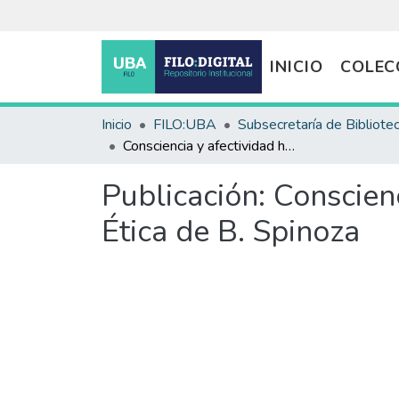
INICIO
COLEC
Inicio
FILO:UBA
Subsecretaría de Bibliote
Consciencia y afectividad humanas. Una indagación en la Ética de B. Spinoza
Publicación:
Conscien
Ética de B. Spinoza