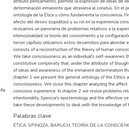
atributo pensamiento, permite la expresión de ideas de ide
determinación inmanente que atraviesa al conatus. En el p
ontología de la Ética y cómo fundamenta la consciencia. Fin
afecto del deseo (cupiditas) y su rol en la experiencia con
revisamos un panorama de problemas relativos a la experi
intencionalidad, la teoría del conocimiento y la configuració
tercer capítulo utilizamos estos desarrollos para abordar e
consists of a reconstruction of the theory of human consci
We take consciousness as an individual's self-awarenes t
constitutive complexity that, under the attribute of though
of ideas and awareness of the immanent determination tha
chapter 1 we present the general ontology of the Ethics an
consciousness. We close this chapter analyzing the affect of
fía
conscious experience. In chapter 2 we revise problems rel
intentionality, Spinoza's epistemology and the affective s
take these developments to deal with the knowledge of t
Palabras clave
ÉTICA
,
SPINOZA, BARUCH
,
TEORÍA DE LA CONSCIEN