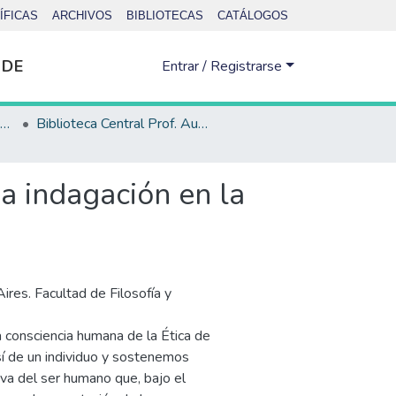
ÍFICAS
ARCHIVOS
BIBLIOTECAS
CATÁLOGOS
 DE
Entrar / Registrarse
Biblioteca Central Prof. Augusto Raúl Cortazar - Depósito legal
Biblioteca Central Prof. Augusto Raúl Cortazar - Depósito legal - Tesis
a indagación en la
ires. Facultad de Filosofía y
a consciencia humana de la Ética de
í de un individuo y sostenemos
iva del ser humano que, bajo el