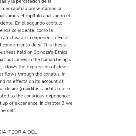
as y la percatación de la
rimer capítulo presentamos la
alizamos el capítulo analizando el
sciente. En el segundo capítulo
encia consciente, como la
n afectiva de la experiencia. En el
l conocimiento de sí. This thesis
ousness held on Spinoza's Ethics.
hat outcomes in the human being's
t, allows the expression of ideas
t flows through the conatus. In
d its effects on its account of
 desire (cupiditas) and its role in
ated to the conscious experience:
et up of experience. In chapter 3 we
he self.
CIA
,
TEORÍA DEL