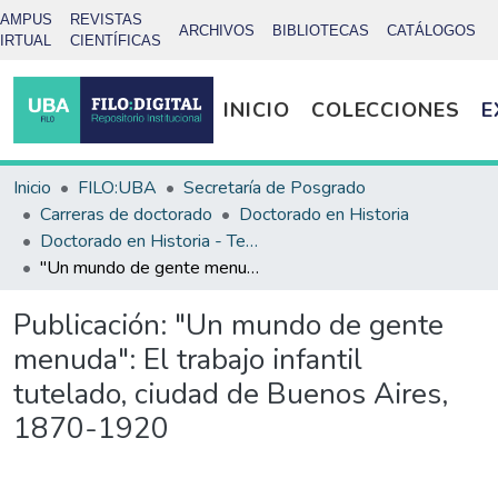
CAMPUS
REVISTAS
ARCHIVOS
BIBLIOTECAS
CATÁLOGOS
IRTUAL
CIENTÍFICAS
INICIO
COLECCIONES
E
Inicio
FILO:UBA
Secretaría de Posgrado
Carreras de doctorado
Doctorado en Historia
Doctorado en Historia - Tesis
"Un mundo de gente menuda": El trabajo infantil tutelado, ciudad de Buenos Aires, 1870-1920
Publicación:
"Un mundo de gente
menuda": El trabajo infantil
tutelado, ciudad de Buenos Aires,
1870-1920