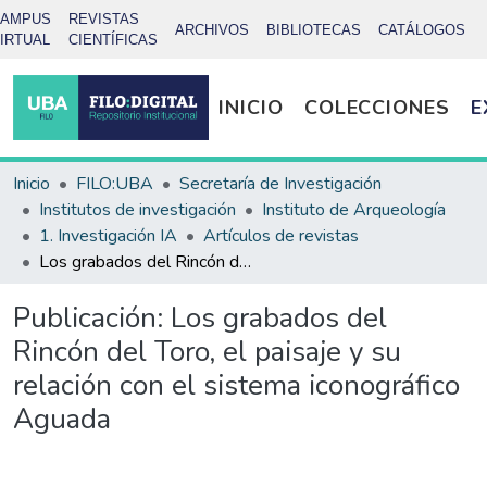
CAMPUS
REVISTAS
ARCHIVOS
BIBLIOTECAS
CATÁLOGOS
IRTUAL
CIENTÍFICAS
INICIO
COLECCIONES
E
Inicio
FILO:UBA
Secretaría de Investigación
Institutos de investigación
Instituto de Arqueología
1. Investigación IA
Artículos de revistas
Los grabados del Rincón del Toro, el paisaje y su relación con el sistema iconográfico Aguada
Publicación:
Los grabados del
Rincón del Toro, el paisaje y su
relación con el sistema iconográfico
Aguada