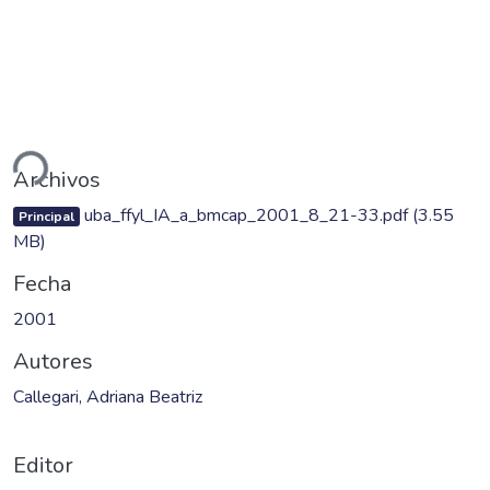
ando...
Archivos
uba_ffyl_IA_a_bmcap_2001_8_21-33.pdf
(3.55
Principal
MB)
Fecha
2001
Autores
Callegari, Adriana Beatriz
Editor