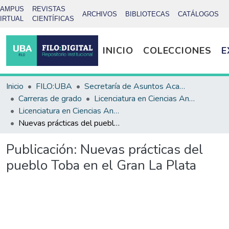
CAMPUS
REVISTAS
ARCHIVOS
BIBLIOTECAS
CATÁLOGOS
IRTUAL
CIENTÍFICAS
INICIO
COLECCIONES
E
Inicio
FILO:UBA
Secretaría de Asuntos Académicos
Carreras de grado
Licenciatura en Ciencias Antropológicas
Licenciatura en Ciencias Antropológicas - Tesis
Nuevas prácticas del pueblo Toba en el Gran La Plata
Publicación:
Nuevas prácticas del
pueblo Toba en el Gran La Plata