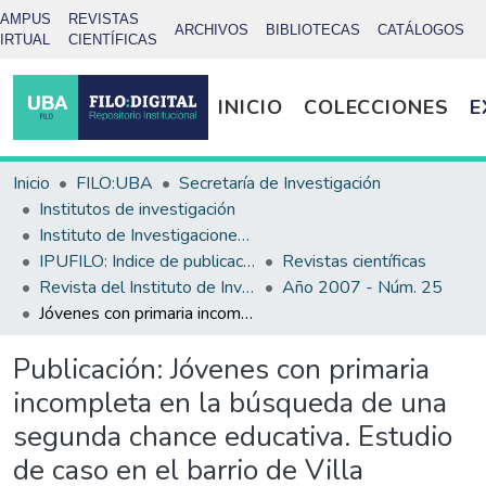
CAMPUS
REVISTAS
ARCHIVOS
BIBLIOTECAS
CATÁLOGOS
IRTUAL
CIENTÍFICAS
INICIO
COLECCIONES
E
Inicio
FILO:UBA
Secretaría de Investigación
Institutos de investigación
Instituto de Investigaciones Bibliotecológicas (INIBI)
IPUFILO: Indice de publicaciones de la Facultad de Filosofía y Letras
Revistas científicas
Revista del Instituto de Investigaciones en Ciencias de la Educación
Año 2007 - Núm. 25
Jóvenes con primaria incompleta en la búsqueda de una segunda chance educativa. Estudio de caso en el barrio de Villa Lugano.
Publicación:
Jóvenes con primaria
incompleta en la búsqueda de una
segunda chance educativa. Estudio
de caso en el barrio de Villa