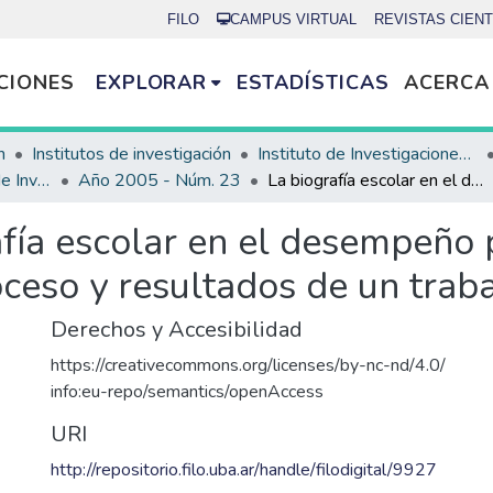
FILO
CAMPUS VIRTUAL
REVISTAS CIENT
CIONES
EXPLORAR
ESTADÍSTICAS
ACERCA
n
Institutos de investigación
Instituto de Investigaciones Bibliotecológicas (INIBI)
Revista del Instituto de Investigaciones en Ciencias de la Educación
Año 2005 - Núm. 23
La biografía escolar en el desempeño profesional de docentes noveles. Proceso y resultados de un trabajo de investigación.
afía escolar en el desempeño 
ceso y resultados de un traba
Derechos y Accesibilidad
https://creativecommons.org/licenses/by-nc-nd/4.0/
info:eu-repo/semantics/openAccess
URI
http://repositorio.filo.uba.ar/handle/filodigital/9927