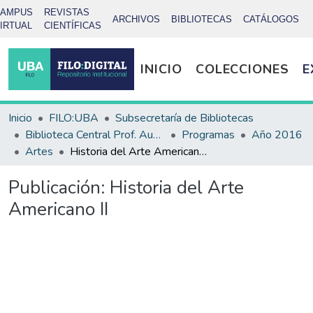
CAMPUS
REVISTAS
ARCHIVOS
BIBLIOTECAS
CATÁLOGOS
IRTUAL
CIENTÍFICAS
INICIO
COLECCIONES
E
Inicio
FILO:UBA
Subsecretaría de Bibliotecas
Biblioteca Central Prof. Augusto Raúl Cortazar
Programas
Año 2016
Artes
Historia del Arte Americano II
Publicación:
Historia del Arte
Americano II