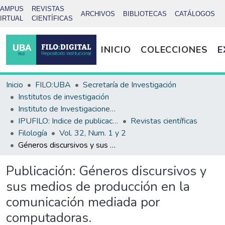
CAMPUS
REVISTAS
ARCHIVOS
BIBLIOTECAS
CATÁLOGOS
IRTUAL
CIENTÍFICAS
INICIO
COLECCIONES
E
Inicio
FILO:UBA
Secretaría de Investigación
Institutos de investigación
Instituto de Investigaciones Bibliotecológicas (INIBI)
IPUFILO: Indice de publicaciones de la Facultad de Filosofía y Letras
Revistas científicas
Filología
Vol. 32, Num. 1 y 2
Géneros discursivos y sus medios de producción en la comunicación mediada por computadoras.
Publicación:
Géneros discursivos y
sus medios de producción en la
comunicación mediada por
computadoras.