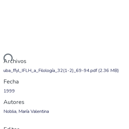
ndo...
Archivos
uba_ffyl_IFLH_a_Filología_32(1-2)_69-94.pdf
(2.36 MB)
Fecha
1999
Autores
Noblia, María Valentina