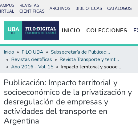
CAMPUS
REVISTAS
ARCHIVOS
BIBLIOTECAS
CATÁLOGOS
IRTUAL
CIENTÍFICAS
INICIO
COLECCIONES
E
Inicio
FILO:UBA
Subsecretaría de Publicaciones
Revistas científicas
Revista Transporte y territorio
Año 2016 - Vol. 15
Impacto territorial y socioeconómico de la privatización y desregulación de empresas y actividades del transporte en Argentina
Publicación:
Impacto territorial y
socioeconómico de la privatización y
desregulación de empresas y
actividades del transporte en
Argentina