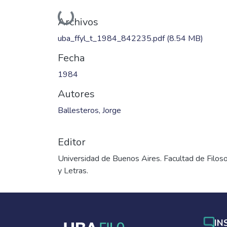
Cargando...
Archivos
uba_ffyl_t_1984_842235.pdf
(8.54 MB)
Fecha
1984
Autores
Ballesteros, Jorge
Editor
Universidad de Buenos Aires. Facultad de Filoso
y Letras.
IN