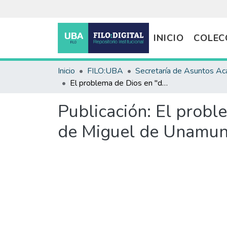
INICIO
COLEC
Inicio
FILO:UBA
El problema de Dios en "del sentimiento trágico de la vida" de Miguel de Unamuno y en "naturaleza, historia, Dios" de Xavier Zubiri
Publicación:
El proble
de Miguel de Unamuno 