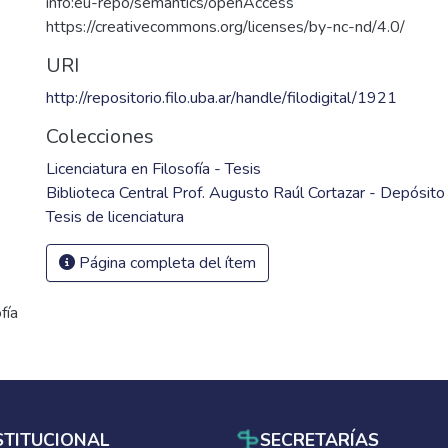
info:eu-repo/semantics/openAccess
https://creativecommons.org/licenses/by-nc-nd/4.0/
URI
http://repositorio.filo.uba.ar/handle/filodigital/1921
Colecciones
Licenciatura en Filosofía - Tesis
Biblioteca Central Prof. Augusto Raúl Cortazar - Depósito 
Tesis de licenciatura
Página completa del ítem
fía
STITUCIONAL
SECRETARÍAS