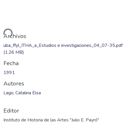
ando...
Archivos
uba_ffyl_ITHA_a_Estudios e investigaciones_04_07-35.pdf
(1.26 MB)
Fecha
1991
Autores
Lago, Catalina Elsa
Editor
Instituto de Historia de las Artes "Julio E. Payró"