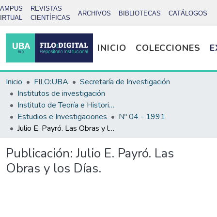
CAMPUS
REVISTAS
ARCHIVOS
BIBLIOTECAS
CATÁLOGOS
IRTUAL
CIENTÍFICAS
INICIO
COLECCIONES
E
Inicio
FILO:UBA
Secretaría de Investigación
Institutos de investigación
Instituto de Teoría e Historia del Arte Julio E. Payró
Estudios e Investigaciones
Nº 04 - 1991
Julio E. Payró. Las Obras y los Días.
Publicación:
Julio E. Payró. Las
Obras y los Días.