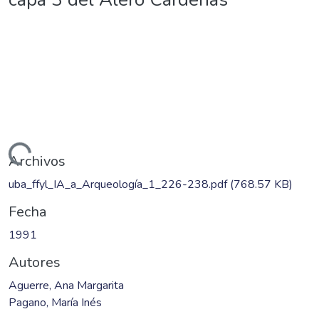
ando...
Archivos
uba_ffyl_IA_a_Arqueología_1_226-238.pdf
(768.57 KB)
Fecha
1991
Autores
Aguerre, Ana Margarita
Pagano, María Inés