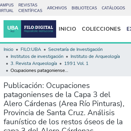
CAMPUS
REVISTAS
ARCHIVOS
BIBLIOTECAS
CATÁLOGOS
IRTUAL
CIENTÍFICAS
INICIO
COLECCIONES
E
Inicio
FILO:UBA
Secretaría de Investigación
Institutos de investigación
Instituto de Arqueología
3. Revista Arqueología
1991 Vol. 1
Ocupaciones patagonienses de la Capa 3 del Alero Cárdenas (Area Río Pinturas), Provincia de Santa Cruz. Análisis faunístico de los restos óseos de la capa 3 del Alero Cárdenas
Publicación:
Ocupaciones
patagonienses de la Capa 3 del
Alero Cárdenas (Area Río Pinturas),
Provincia de Santa Cruz. Análisis
faunístico de los restos óseos de la
capa 3 del Alero Cárdenas