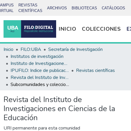
CAMPUS
REVISTAS
ARCHIVOS
BIBLIOTECAS
CATÁLOGOS
IRTUAL
CIENTÍFICAS
INICIO
COLECCIONES
E
Inicio
FILO:UBA
Secretaría de Investigación
Institutos de investigación
Instituto de Investigaciones Bibliotecológicas (INIBI)
IPUFILO: Indice de publicaciones de la Facultad de Filosofía y Letras
Revistas científicas
Revista del Instituto de Investigaciones en Ciencias de la Educación
Subcomunidades y colecciones
Revista del Instituto de
Investigaciones en Ciencias de la
Educación
URI permanente para esta comunidad