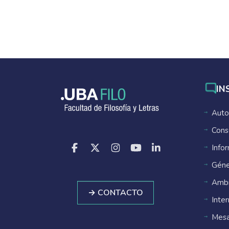
IN
Auto
Cons
Info
Géne
Ambi
→ CONTACTO
Inte
Mesa